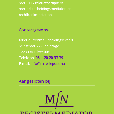
met
EFT- relatietherapie
of
met
echtscheidingsmediaton
en
rechtbankmediation
.
Contactgevens
Mireille Postma Scheidingsexpert
Seinstraat 22 (3de etage)
1223 DA Hilversum
Telefoon:
06 – 20 20 37 79
E-mail:
info@mireillepostma.nl
Aangesloten bij