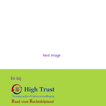
Next Image
En bij