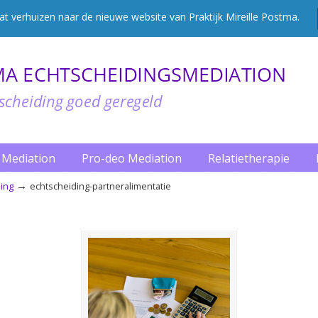
 verhuizen naar de nieuwe website van Praktijk Mireille Postma.
Mediation
Pro-deo Mediation
Relatietherapie
→
ding
echtscheiding-partneralimentatie