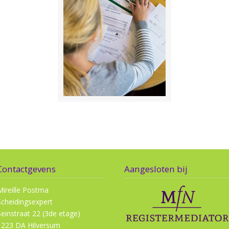
Contactgevens
Aangesloten bij
Mireille Postma
Scheidingsexpert
Seinstraat 22 (3de etage)
1223 DA Hilversum