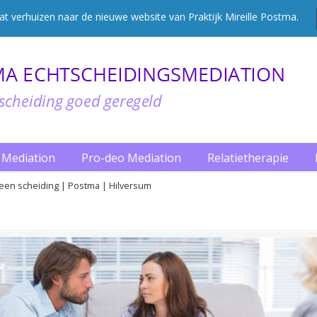
 verhuizen naar de nieuwe website van Praktijk Mireille Postma.
Mediation
Pro-deo Mediation
Relatietherapie
 een scheiding | Postma | Hilversum