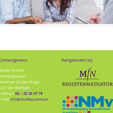
Contactgevens
Aangesloten bij
Mireille Postma
Scheidingsexpert
Seinstraat 22 (3de etage)
1223 DA Hilversum
Telefoon:
06 – 20 20 37 79
E-mail:
info@mireillepostma.nl