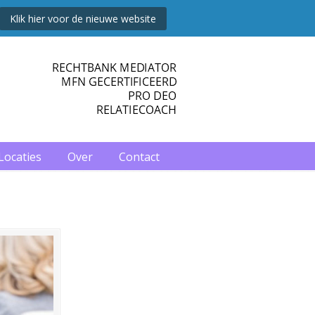
Klik hier voor de nieuwe website
Vragen? Bel 035 – 692 60 22
Locaties
Over
Contact